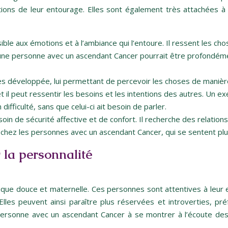
ons de leur entourage. Elles sont également très attachées à leu
le aux émotions et à l’ambiance qui l’entoure. Il ressent les ch
ne personne avec un ascendant Cancer pourrait être profondément
s développée, lui permettant de percevoir les choses de manière 
 il peut ressentir les besoins et les intentions des autres. Un e
fficulté, sans que celui-ci ait besoin de parler.
in de sécurité affective et de confort. Il recherche des relations
hez les personnes avec un ascendant Cancer, qui se sentent plus 
 la personnalité
ique douce et maternelle. Ces personnes sont attentives à leur 
lles peuvent ainsi paraître plus réservées et introverties, pré
e personne avec un ascendant Cancer à se montrer à l’écoute de