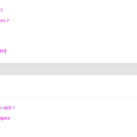
t?
ues ?
te]!
 défi ?
iques