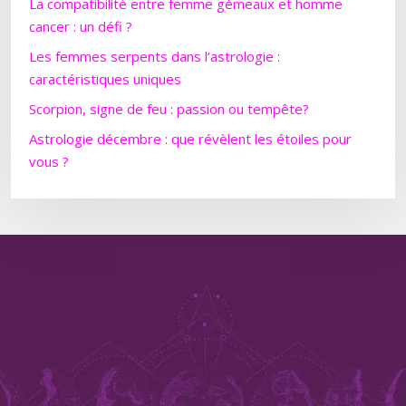
La compatibilité entre femme gémeaux et homme
cancer : un défi ?
Les femmes serpents dans l’astrologie :
caractéristiques uniques
Scorpion, signe de feu : passion ou tempête?
Astrologie décembre : que révèlent les étoiles pour
vous ?