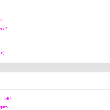
t?
ues ?
te]!
 défi ?
iques