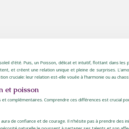
leil d’été. Puis, un Poisson, délicat et intuitif, flottant dans le
nt, et créent une relation unique et pleine de surprises. L’amou
ion cruciale: leur relation est-elle vouée à l’harmonie ou au chaos
n et poisson
es et complémentaires. Comprendre ces différences est crucial po
 aura de confiance et de courage. Il n’hésite pas à prendre des ini
nérosité naturelle le poussent à partager ses talents et son affe