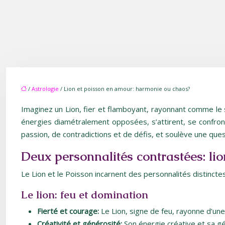
/
Astrologie
/ Lion et poisson en amour: harmonie ou chaos?
Imaginez un Lion, fier et flamboyant, rayonnant comme le so
énergies diamétralement opposées, s’attirent, se confronte
passion, de contradictions et de défis, et soulève une quest
Deux personnalités contrastées: lio
Le Lion et le Poisson incarnent des personnalités distinct
Le lion: feu et domination
Fierté et courage:
Le Lion, signe de feu, rayonne d’une
Créativité et générosité:
Son énergie créative et sa gé