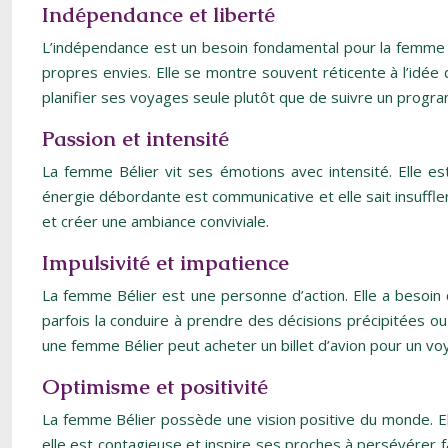
Indépendance et liberté
L’indépendance est un besoin fondamental pour la femme Bé
propres envies. Elle se montre souvent réticente à l’idée
planifier ses voyages seule plutôt que de suivre un progr
Passion et intensité
La femme Bélier vit ses émotions avec intensité. Elle es
énergie débordante est communicative et elle sait insuffle
et créer une ambiance conviviale.
Impulsivité et impatience
La femme Bélier est une personne d’action. Elle a besoin 
parfois la conduire à prendre des décisions précipitées ou
une femme Bélier peut acheter un billet d’avion pour un voya
Optimisme et positivité
La femme Bélier possède une vision positive du monde. Ell
elle est contagieuse et inspire ses proches à persévérer f