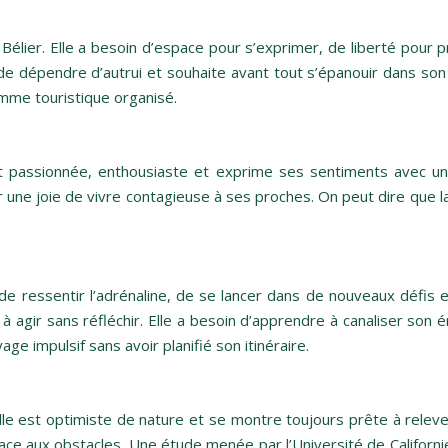
lier. Elle a besoin d’espace pour s’exprimer, de liberté pour 
 de dépendre d’autrui et souhaite avant tout s’épanouir dans s
amme touristique organisé.
t passionnée, enthousiaste et exprime ses sentiments avec une
r une joie de vivre contagieuse à ses proches. On peut dire que l
de ressentir l’adrénaline, de se lancer dans de nouveaux défis e
 à agir sans réfléchir. Elle a besoin d’apprendre à canaliser son 
ge impulsif sans avoir planifié son itinéraire.
e est optimiste de nature et se montre toujours prête à releve
ace aux obstacles. Une étude menée par l’Université de Californi