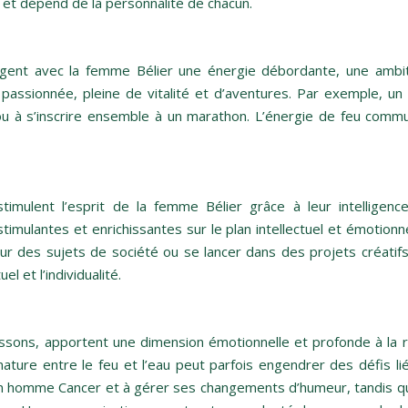
e et dépend de la personnalité de chacun.
tagent avec la femme Bélier une énergie débordante, une ambit
et passionnée, pleine de vitalité et d’aventures. Par exemple
u à s’inscrire ensemble à un marathon. L’énergie de feu com
mulent l’esprit de la femme Bélier grâce à leur intelligence
stimulantes et enrichissantes sur le plan intellectuel et émot
r des sujets de société ou se lancer dans des projets créatifs
l et l’individualité.
sons, apportent une dimension émotionnelle et profonde à la rela
 nature entre le feu et l’eau peut parfois engendrer des défis 
d’un homme Cancer et à gérer ses changements d’humeur, tandis 