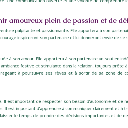
nce. Une communication ouverte et une volonté de comprendre le
ir amoureux plein de passion et de déf
nture palpitante et passionnante. Elle apportera à son partena
 courage inspireront son partenaire et lui donneront envie de se 
uée à son amour. Elle apportera à son partenaire un soutien indéf
une ambiance festive et stimulante dans la relation, toujours prê
ourageant à poursuivre ses rêves et à sortir de sa zone de c
. Il est important de respecter son besoin d’autonomie et de ne
es. Il est important d’apprendre à communiquer clairement et à t
ui laisser le temps de prendre des décisions importantes et de ne