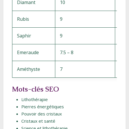
Diamant
10
3.51
Rubis
9
4.00
Saphir
9
3.99
Emeraude
7.5 – 8
2.68
Améthyste
7
2.65
Mots-clés SEO
Lithothérapie
Pierres énergétiques
Pouvoir des cristaux
Cristaux et santé
Science et lithothérapie