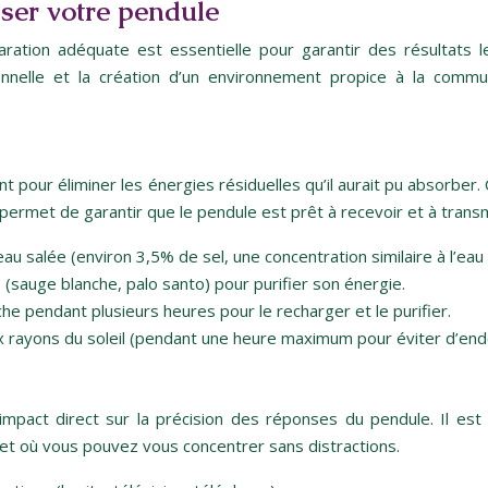
iser votre pendule
ation adéquate est essentielle pour garantir des résultats l
nnelle et la création d’un environnement propice à la commun
tant pour éliminer les énergies résiduelles qu’il aurait pu abso
 permet de garantir que le pendule est prêt à recevoir et à trans
u salée (environ 3,5% de sel, une concentration similaire à l’ea
(sauge blanche, palo santo) pour purifier son énergie.
che pendant plusieurs heures pour le recharger et le purifier.
 rayons du soleil (pendant une heure maximum pour éviter d’endom
 impact direct sur la précision des réponses du pendule. Il e
e et où vous pouvez vous concentrer sans distractions.