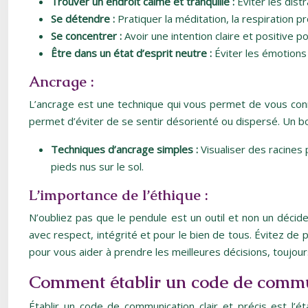
Trouver un endroit calme et tranquille :
Éviter les distr
Se détendre :
Pratiquer la méditation, la respiration pr
Se concentrer :
Avoir une intention claire et positive p
Être dans un état d’esprit neutre :
Éviter les émotions 
Ancrage :
L’ancrage est une technique qui vous permet de vous connec
permet d’éviter de se sentir désorienté ou dispersé. Un bon
Techniques d’ancrage simples :
Visualiser des racine
pieds nus sur le sol.
L’importance de l’éthique :
N’oubliez pas que le pendule est un outil et non un décide
avec respect, intégrité et pour le bien de tous. Évitez de p
pour vous aider à prendre les meilleures décisions, toujours
Comment établir un code de commu
Établir un code de communication clair et précis est l’