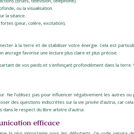
actions (bruits, télévision, téléphone).
ofonde, ou la visualisation.
our la séance.
fortes (peur, colère, excitation).
ter à la terre et de stabiliser votre énergie. Cela est particuliè
 ancrage favorise une lecture plus claire et plus précise.
s partant de vos pieds et s’enfonçant profondément dans la terr
ur. Ne l’utilisez pas pour influencer négativement les autres ou 
oser des questions indiscrètes sur la vie privée d’autrui, car cela
 dans le respect du libre arbitre d’autrui.
nication efficace
étape la plus importante pour les débutants. Ce code servira