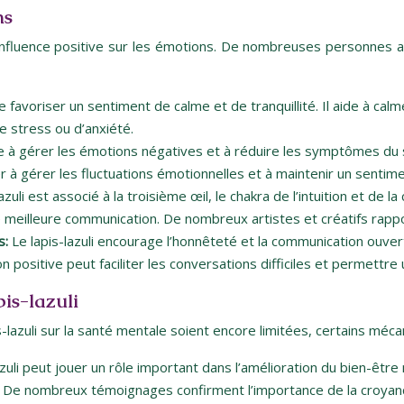
ns
n influence positive sur les émotions. De nombreuses personnes a
 de favoriser un sentiment de calme et de tranquillité. Il aide à cal
e stress ou d’anxiété.
e à gérer les émotions négatives et à réduire les symptômes du str
er à gérer les fluctuations émotionnelles et à maintenir un sentim
azuli est associé à la troisième œil, le chakra de l’intuition et de la 
eilleure communication. De nombreux artistes et créatifs rapporten
s:
Le lapis-lazuli encourage l’honnêteté et la communication ouv
ositive peut faciliter les conversations difficiles et permettre 
is-lazuli
s-lazuli sur la santé mentale soient encore limitées, certains méc
zuli peut jouer un rôle important dans l’amélioration du bien-être 
re. De nombreux témoignages confirment l’importance de la croya