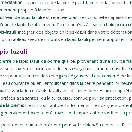
a méditation:
La présence de la pierre peut favoriser la concentrati
onnement propice à la méditation.
e:
L’eau de lapis-lazuli est réputée pour ses propriétés apaisantes 
d’eau de lapis-lazuli peuvent être ajoutées à l’eau du bain pour c
s-lazuli:
Intégrer des objets en lapis-lazuli dans votre décoratio
 ou un tableau avec des motifs en lapis-lazuli peuvent apporter u
pis-lazuli
pierre de lapis-lazuli de bonne qualité, provenant d’une source fia
 intense et avec des inclusions dorées est généralement considéré
erre peut accumuler des énergies négatives. Il est conseillé de la
 à l’eau courante ou en l’enfouissant dans la terre pendant 24 heure
ux:
L’association du lapis-lazuli avec d’autres pierres aux propri
riétés apaisantes, ou la turquoise, connue pour sa protection, pe
 de la pierre:
Il est important de s’informer sur les dangers potentie
t généralement bien toléré, mais il est important de vérifier sa pr
, peut devenir un allié précieux pour votre bien-être mental. En l’