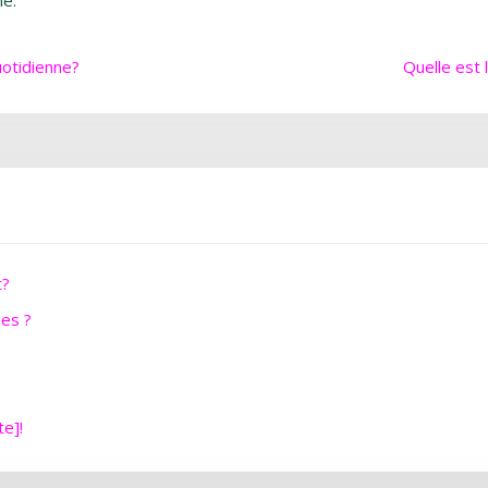
ne.
quotidienne?
Quelle est 
t?
ues ?
te]!