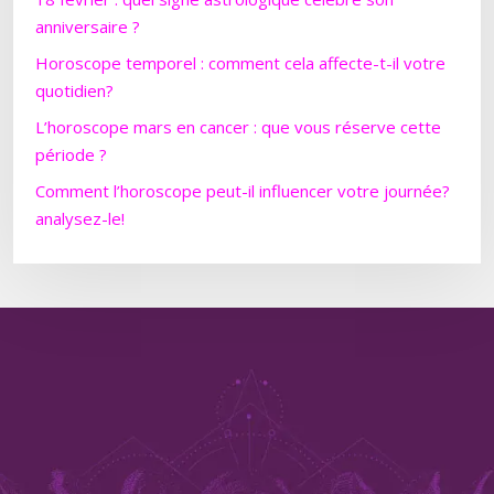
anniversaire ?
Horoscope temporel : comment cela affecte-t-il votre
quotidien?
L’horoscope mars en cancer : que vous réserve cette
période ?
Comment l’horoscope peut-il influencer votre journée?
analysez-le!