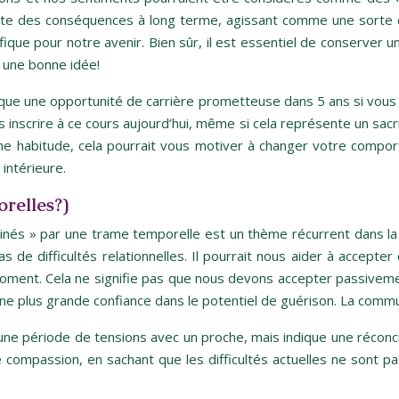
 des conséquences à long terme, agissant comme une sorte de « c
fique pour notre avenir. Bien sûr, il est essentiel de conserver un
s une bonne idée!
ue une opportunité de carrière prometteuse dans 5 ans si vous 
s inscrire à ce cours aujourd’hui, même si cela représente un sacr
ne habitude, cela pourrait vous motiver à changer votre compo
intérieure.
relles?)
tinés » par une trame temporelle est un thème récurrent dans la 
 de difficultés relationnelles. Il pourrait nous aider à accepter
 moment. Cela ne signifie pas que nous devons accepter passive
une plus grande confiance dans le potentiel de guérison. La commun
 période de tensions avec un proche, mais indique une réconcil
de compassion, en sachant que les difficultés actuelles ne sont