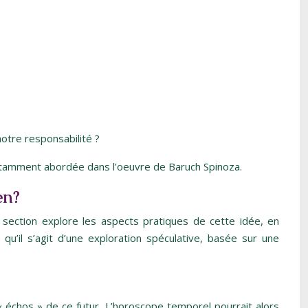
otre responsabilité ?
notamment abordée dans l’oeuvre de Baruch Spinoza.
en?
e section explore les aspects pratiques de cette idée, en
 qu’il s’agit d’une exploration spéculative, basée sur une
« échos » de ce futur. L’horoscope temporel pourrait alors