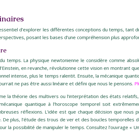
inaires
sentiel d’explorer les différentes conceptions du temps, tant du p
erspectives, posant les bases d’une compréhension plus approfond
ire
e du temps. La physique newtonienne le considère comme absolu
Einstein, en revanche, révolutionne cette vision en montrant que l
onnel intense, plus le temps ralentit. Ensuite, la mécanique quan
ourrait ne pas être aussi linéaire et défini que nous le pensons.
Pl
 la théorie des multivers ou l’interprétation des états relatifs
la mécanique quantique à l’horoscope temporel soit extrêmeme
breuses réflexions. L’idée est que chaque décision que nous p
e. De plus, l’étude des trous de ver et des boucles temporelles 
té pour la possibilité de manipuler le temps. Consultez l’ouvrage