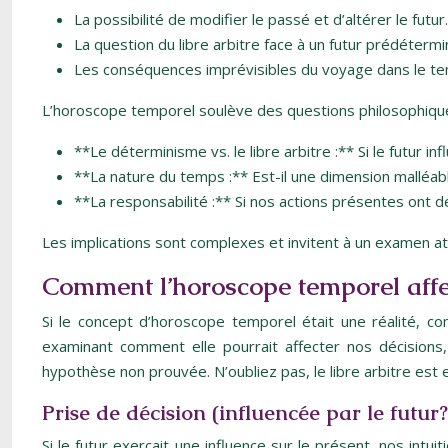
La possibilité de modifier le passé et d’altérer le futur.
La question du libre arbitre face à un futur prédétermi
Les conséquences imprévisibles du voyage dans le t
L’horoscope temporel soulève des questions philosophiqu
**Le déterminisme vs. le libre arbitre :** Si le futur 
**La nature du temps :** Est-il une dimension malléabl
**La responsabilité :** Si nos actions présentes ont 
Les implications sont complexes et invitent à un examen 
Comment l’horoscope temporel affec
Si le concept d’horoscope temporel était une réalité, co
examinant comment elle pourrait affecter nos décisions, n
hypothèse non prouvée. N’oubliez pas, le libre arbitre est e
Prise de décision (influencée par le futur?
Si le futur exerçait une influence sur le présent, nos in