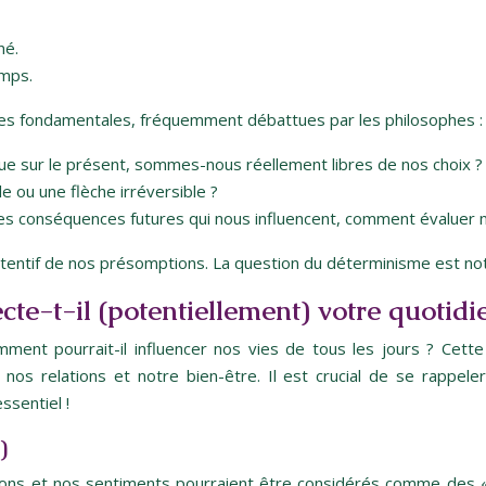
né.
emps.
es fondamentales, fréquemment débattues par les philosophes :
influe sur le présent, sommes-nous réellement libres de nos choix ?
e ou une flèche irréversible ?
des conséquences futures qui nous influencent, comment évaluer n
attentif de nos présomptions. La question du déterminisme est 
te-t-il (potentiellement) votre quotidi
mment pourrait-il influencer nos vies de tous les jours ? Cett
os relations et notre bien-être. Il est crucial de se rappeler
ssentiel !
)
tuitions et nos sentiments pourraient être considérés comme des 