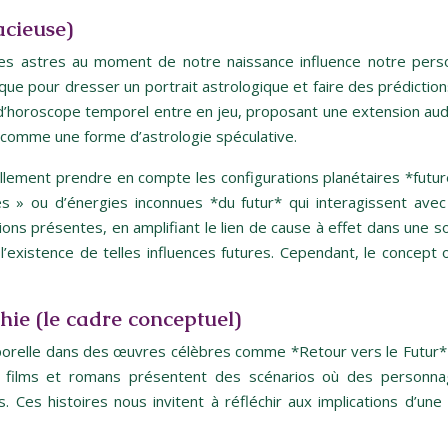
acieuse)
 des astres au moment de notre naissance influence notre perso
ue pour dresser un portrait astrologique et faire des prédictions s
t d’horoscope temporel entre en jeu, proposant une extension aud
ré comme une forme d’astrologie spéculative.
lement prendre en compte les configurations planétaires *futures*
es » ou d’énergies inconnues *du futur* qui interagissent avec
s présentes, en amplifiant le lien de cause à effet dans une sor
as l’existence de telles influences futures. Cependant, le concep
hie (le cadre conceptuel)
emporelle dans des œuvres célèbres comme *Retour vers le Futur
Ces films et romans présentent des scénarios où des personn
Ces histoires nous invitent à réfléchir aux implications d’un