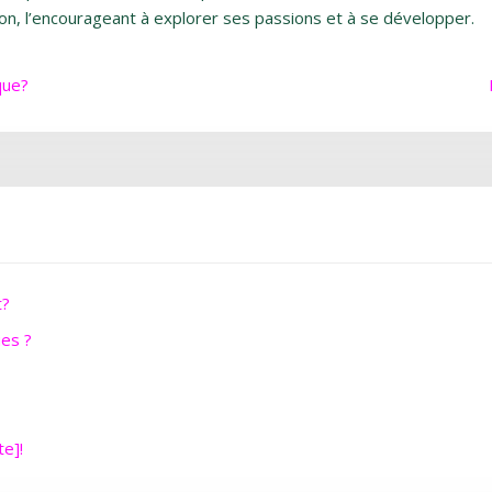
on, l’encourageant à explorer ses passions et à se développer.
que?
t?
ues ?
te]!