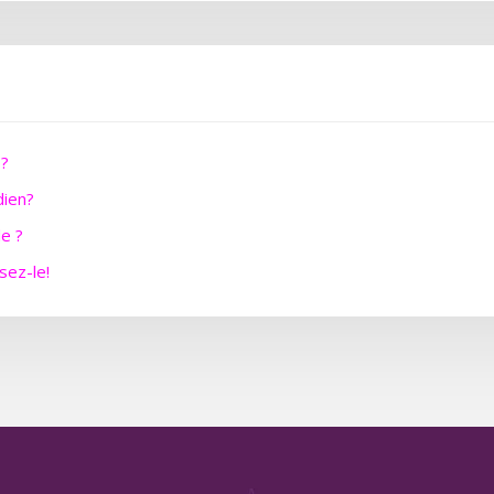
 ?
dien?
e ?
sez-le!