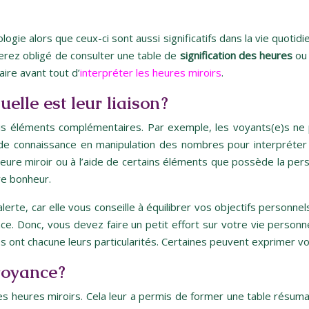
 alors que ceux-ci sont aussi significatifs dans la vie quotidienn
rez obligé de consulter une table de
signification des heures
ou 
aire avant tout d’
interpréter les heures miroirs
.
elle est leur liaison ?
rois éléments complémentaires. Par exemple, les voyants(e)s ne p
r de connaissance en manipulation des nombres pour interpréte
e heure miroir ou à l’aide de certains éléments que possède la p
re bonheur.
e alerte, car elle vous conseille à équilibrer vos objectifs person
ance. Donc, vous devez faire un petit effort sur votre vie perso
es ont chacune leurs particularités. Certaines peuvent exprimer v
voyance ?
s heures miroirs. Cela leur a permis de former une table résuman