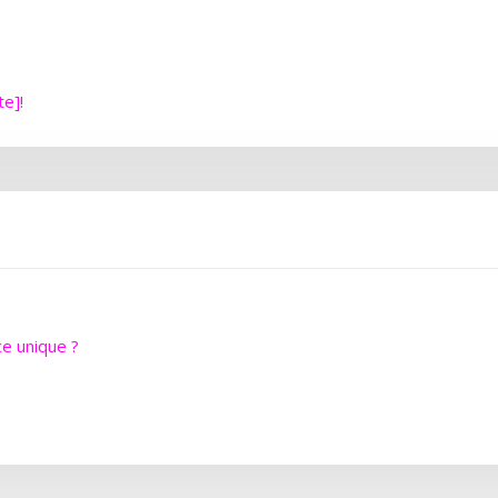
te]!
e unique ?
?