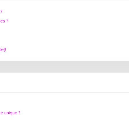
t?
ues ?
te]!
e unique ?
?