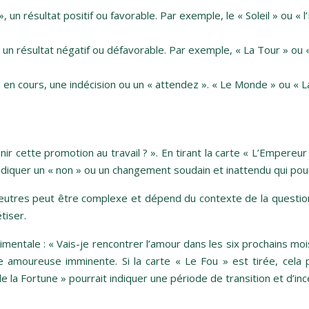
 », un résultat positif ou favorable. Par exemple, le « Soleil » o
, un résultat négatif ou défavorable. Par exemple, « La Tour » 
n en cours, une indécision ou un « attendez ». « Le Monde » ou «
r cette promotion au travail ? ». En tirant la carte « L’Empereur
it indiquer un « non » ou un changement soudain et inattendu qui p
neutres peut être complexe et dépend du contexte de la question.
tiser.
tale : « Vais-je rencontrer l’amour dans les six prochains mois ?
 amoureuse imminente. Si la carte « Le Fou » est tirée, cela p
e la Fortune » pourrait indiquer une période de transition et d’inc