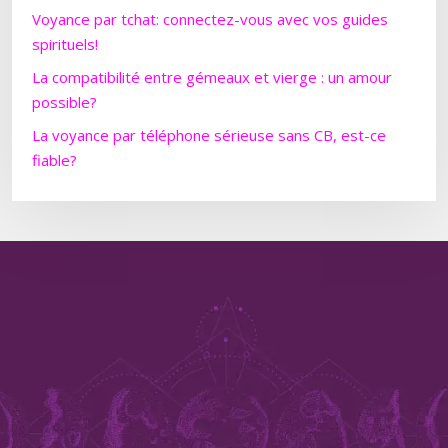
Voyance par tchat: connectez-vous avec vos guides
spirituels!
La compatibilité entre gémeaux et vierge : un amour
possible?
La voyance par téléphone sérieuse sans CB, est-ce
fiable?