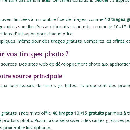
tes ne sont pas sans limites. Certaines conditions peuvent s’app
 souvent limitées à un nombre fixe de tirages, comme
10 tirages g
 gratuites sont limitées aux formats standards, comme le 10×15,
tions d’utilisation pour chaque offre.
appliqués, même pour des tirages gratuits. Comparez les offres et 
r vos tirages photo ?
es sources. Des sites web de développement photo aux application
otre source principale
x fournisseurs de cartes gratuites. Ils proposent des promotio
 gratuits. FreePrints offre
40 tirages 10×15 gratuits
par mois à t
 produits photo. Pixum propose souvent des cartes gratuites pour
s pour votre inscription »
.