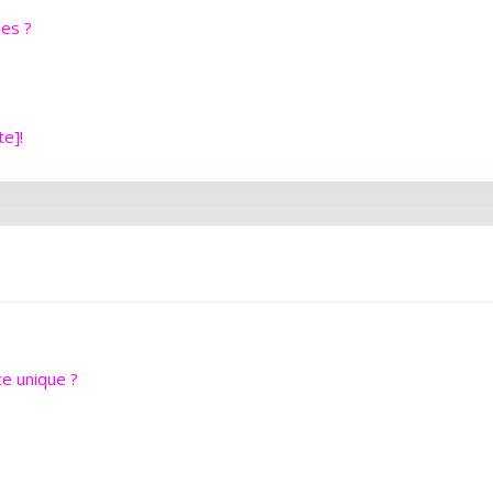
ues ?
te]!
e unique ?
?