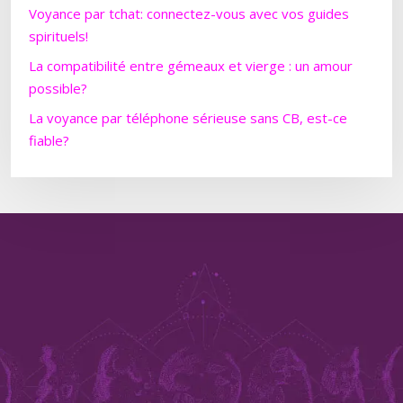
Voyance par tchat: connectez-vous avec vos guides
spirituels!
La compatibilité entre gémeaux et vierge : un amour
possible?
La voyance par téléphone sérieuse sans CB, est-ce
fiable?