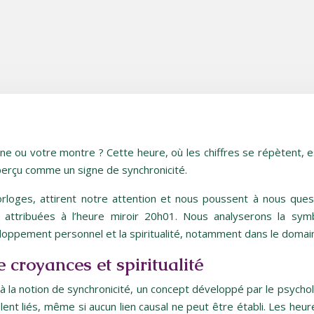
e ou votre montre ? Cette heure, où les chiffres se répètent, e
perçu comme un signe de synchronicité.
rloges, attirent notre attention et nous poussent à nous questio
ons attribuées à l’heure miroir 20h01. Nous analyserons la sym
eloppement personnel et la spiritualité, notamment dans le domai
e croyances et spiritualité
e à la notion de synchronicité, un concept développé par le psycho
t liés, même si aucun lien causal ne peut être établi. Les heur