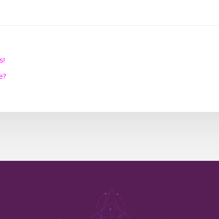
s!
e?