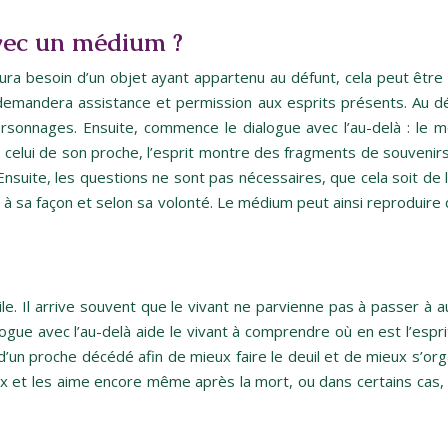
vec un médium ?
ura besoin d’un objet ayant appartenu au défunt, cela peut être 
 demandera assistance et permission aux esprits présents. Au dé
onnages. Ensuite, commence le dialogue avec l’au-delà : le mé
en celui de son proche, l’esprit montre des fragments de souvenirs
nsuite, les questions ne sont pas nécessaires, que cela soit de l
e à sa façon et selon sa volonté. Le médium peut ainsi reproduire
le. Il arrive souvent que le vivant ne parvienne pas à passer à aut
ogue avec l’au-delà aide le vivant à comprendre où en est l’esprit
’un proche décédé afin de mieux faire le deuil et de mieux s’or
 et les aime encore même après la mort, ou dans certains cas, qu