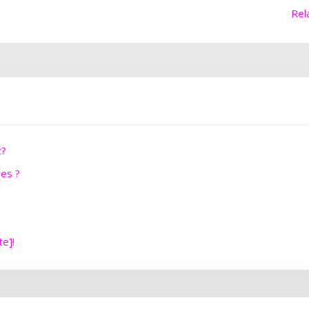
Rel
t?
ues ?
te]!